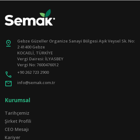
Gebze Güzeller Organize Sanayi Bölgesi Aşık Veysel Sk. No:
pin_drop
2 41400 Gebze
KOCAELİ, TÜRKİYE
Vergi Dairesi: İLYASBEY
Vergi No: 7600476012
+90 262 723 2900
call
mail
info@semak.com.tr
Kurumsal
Tarihçemiz
Şirket Profili
CEO Mesajı
Kariyer