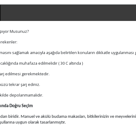
Yapıyor Musunuz?
erekenler:
masını sağlamak amacıyla aşağıda belirtilen konuların dikkatle uygulanması
aklığında muhafaza edilmelidir ( 30 C altında )
şarj edilmesi gerekmektedir.
nüzü tekrar şarj ediniz.
ekilde depolanmamalıdır.
ında Doğru Seçim
n biridir. Manuel ve akülü budama makasları, bitkilerinizin ve meyveleriniz
koşullarına uygun olarak tasarlanmıştır.