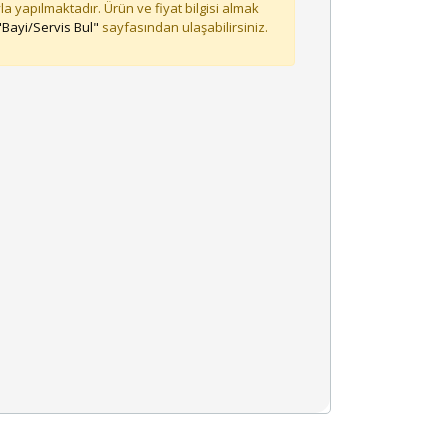
la yapılmaktadır. Ürün ve fiyat bilgisi almak
"Bayi/Servis Bul"
sayfasından ulaşabilirsiniz.