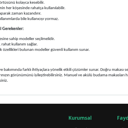
örtüsünü kolayca kesebilir.
in her köşesinde rahatça kullanılabilir.
yaparak zaman kazandırır.
ullanımlarda bile kullanıcıyı yormaz.
i Gerekenler:
sine sahip modeller seçilmelidir.
 rahat kullanım sağlar.
k özellikleri bulunan modeller güvenli kullanım sunar.
kımında farklı ihtiyaçlara yönelik etkili çözümler sunar. Doğru makası seçere
arınızın görünümünü iyileştirebilirsiniz. Manuel ve akülü budama makasları ha
iniz.
Kurumsal
Fayd