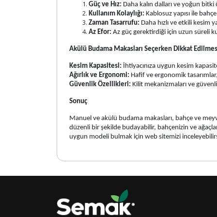
Güç ve Hız:
Daha kalın dalları ve yoğun bitki 
Kullanım Kolaylığı:
Kablosuz yapısı ile bahçen
Zaman Tasarrufu:
Daha hızlı ve etkili kesim 
Az Efor:
Az güç gerektirdiği için uzun süreli k
Akülü Budama Makasları Seçerken Dikkat Edilmes
Kesim Kapasitesi:
İhtiyacınıza uygun kesim kapasite
Ağırlık ve Ergonomi:
Hafif ve ergonomik tasarımlar,
Güvenlik Özellikleri:
Kilit mekanizmaları ve güvenli
Sonuç
Manuel ve akülü budama makasları, bahçe ve meyve ba
düzenli bir şekilde budayabilir, bahçenizin ve ağaçl
uygun modeli bulmak için web sitemizi inceleyebilirs