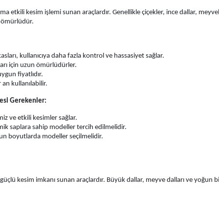
etkili kesim işlemi sunan araçlardır. Genellikle çiçekler, ince dallar, meyveler
n ömürlüdür.
rı, kullanıcıya daha fazla kontrol ve hassasiyet sağlar.
arı için uzun ömürlüdürler.
gun fiyatlıdır.
an kullanılabilir.
esi Gerekenler:
iz ve etkili kesimler sağlar.
ik saplara sahip modeller tercih edilmelidir.
gun boyutlarda modeller seçilmelidir.
çlü kesim imkanı sunan araçlardır. Büyük dallar, meyve dalları ve yoğun bitki 