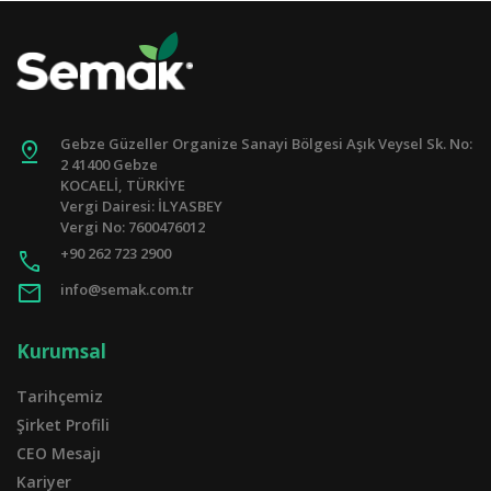
Gebze Güzeller Organize Sanayi Bölgesi Aşık Veysel Sk. No:
pin_drop
2 41400 Gebze
KOCAELİ, TÜRKİYE
Vergi Dairesi: İLYASBEY
Vergi No: 7600476012
+90 262 723 2900
call
mail
info@semak.com.tr
Kurumsal
Tarihçemiz
Şirket Profili
CEO Mesajı
Kariyer