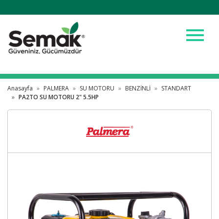
menu
Anasayfa
PALMERA
SU MOTORU
BENZİNLİ
STANDART
PA2TO SU MOTORU 2" 5.5HP