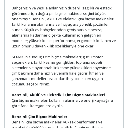
Bahçenizin ve yeşil alanlarınızın düzenli, sağlıklı ve estetik
görünmesi için doğru çim biçme makinesi seçimi büyük
önem taşır. Benzinli, akülü ve elektrikli çim biçme makineleri
farklı kullanım alanlarına ve ihtiyaçlara yönelik çözümler
sunar. Küçük ev bahçelerinden geniş park ve peyzaj
alanlarına kadar her ölçekte kullanım için geliştirilen
modeller; yüksek kesim performansı, ergonomik kullanım ve
uzun ömürlü dayanıklılık özellikleriyle öne çıkar.
SEMAK'ın sunduğu çim biçme makineleri; güçlü motor
seçenekleri, farklı kesme genişlikleri, toplama sepeti
sistemleri ve ayarlanabilir kesme yükseklikleri sayesinde
çim bakımını daha hızlı ve verimli hale getirir. İtmeli ve
şanzımanlı modeller arasından ihtiyacınıza en uygun
çözümü seçebilirsiniz.
Benzinli, Akülü ve Elektrikli Çim Biçme Makineleri
Çim biçme makineleri kullanım alanına ve enerji kaynağına
göre farklı kategorilere ayrılır.
Benzinli Çim Biçme Makineleri
Benzinli çim biçme makineleri yüksek performans ve
hareket özgürlüğü sunar. Elektrik bağlantısına ihtiyaç