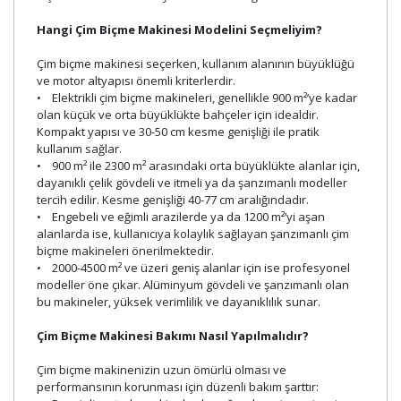
Hangi Çim Biçme Makinesi Modelini Seçmeliyim?
Çim biçme makinesi seçerken, kullanım alanının büyüklüğü
ve motor altyapısı önemli kriterlerdir.
• Elektrikli çim biçme makineleri, genellikle 900 m²’ye kadar
olan küçük ve orta büyüklükte bahçeler için idealdir.
Kompakt yapısı ve 30-50 cm kesme genişliği ile pratik
kullanım sağlar.
• 900 m² ile 2300 m² arasındaki orta büyüklükte alanlar için,
dayanıklı çelik gövdeli ve itmeli ya da şanzımanlı modeller
tercih edilir. Kesme genişliği 40-77 cm aralığındadır.
• Engebeli ve eğimli arazilerde ya da 1200 m²’yi aşan
alanlarda ise, kullanıcıya kolaylık sağlayan şanzımanlı çim
biçme makineleri önerilmektedir.
• 2000-4500 m² ve üzeri geniş alanlar için ise profesyonel
modeller öne çıkar. Alüminyum gövdeli ve şanzımanlı olan
bu makineler, yüksek verimlilik ve dayanıklılık sunar.
Çim Biçme Makinesi Bakımı Nasıl Yapılmalıdır?
Çim biçme makinenizin uzun ömürlü olması ve
performansının korunması için düzenli bakım şarttır: