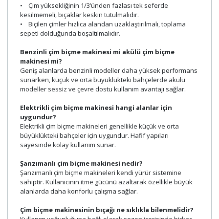
• Çim yüksekliğinin 1/3’ünden fazlası tek seferde
kesilmemeli, bıçaklar keskin tutulmalıdır.
• Biçilen çimler hızlıca alandan uzaklaştırılmalı, toplama
sepeti dolduğunda boşaltılmalıdır.
Benzinli çim biçme makinesi mi akülü çim biçme
makinesi mi?
Geniş alanlarda benzinli modeller daha yüksek performans
sunarken, küçük ve orta büyüklükteki bahçelerde akülü
modeller sessiz ve çevre dostu kullanım avantajı sağlar.
Elektrikli çim biçme makinesi hangi alanlar için
uygundur?
Elektrikli çim biçme makineleri genellikle küçük ve orta
büyüklükteki bahçeler için uygundur. Hafif yapıları
sayesinde kolay kullanım sunar.
Şanzımanlı çim biçme makinesi nedir?
Şanzımanlı çim biçme makineleri kendi yürür sistemine
sahiptir. Kullanıcının itme gücünü azaltarak özellikle büyük
alanlarda daha konforlu çalışma sağlar.
Çim biçme makinesinin bıçağı ne sıklıkla bilenmelidir?
Kullanım yoğunluğuna bağlı olarak sezon içerisinde birkaç