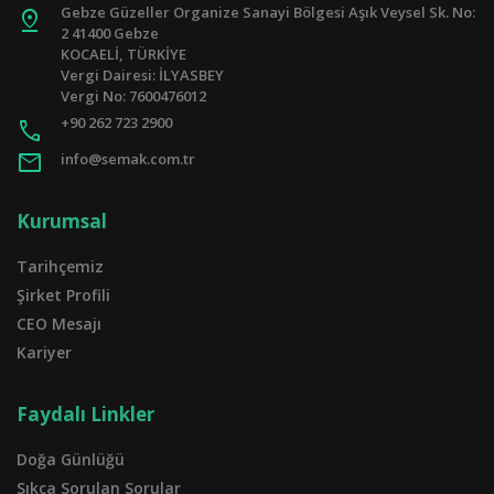
Gebze Güzeller Organize Sanayi Bölgesi Aşık Veysel Sk. No:
pin_drop
2 41400 Gebze
KOCAELİ, TÜRKİYE
Vergi Dairesi: İLYASBEY
Vergi No: 7600476012
+90 262 723 2900
call
mail
info@semak.com.tr
Kurumsal
Tarihçemiz
Şirket Profili
CEO Mesajı
Kariyer
Faydalı Linkler
Doğa Günlüğü
Sıkça Sorulan Sorular