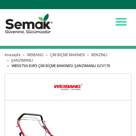
menu
Anasayfa
WEIBANG
ÇİM BİÇME MAKİNESİ
BENZİNLİ
ŞANZIMANLI
WB507SH EUR5 ÇİM BİÇME MAKİNESİ ŞANZIMANLI GCV170