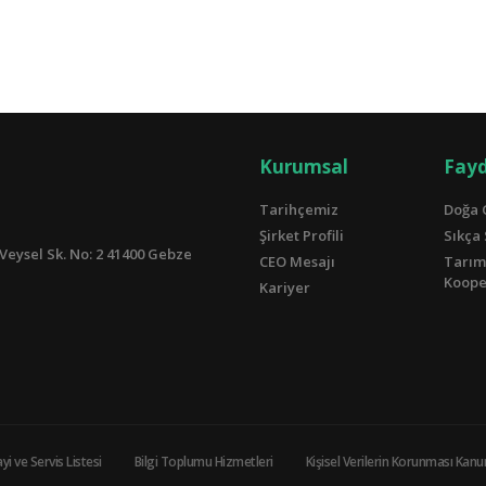
Kurumsal
Fayd
Tarihçemiz
Doğa 
Şirket Profili
Sıkça
Veysel Sk. No: 2 41400 Gebze
CEO Mesajı
Tarım
Kooper
Kariyer
yi ve Servis Listesi
Bilgi Toplumu Hizmetleri
Kişisel Verilerin Korunması Kan