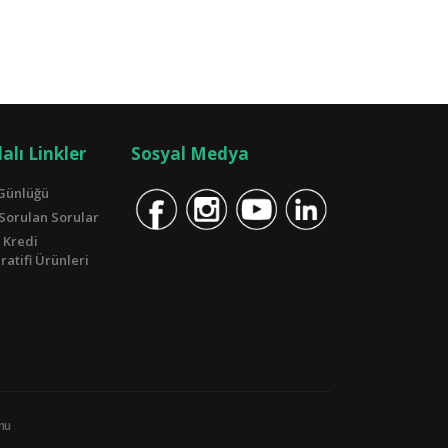
alı Linkler
Sosyal Medya
Günlüğü
 Sorulan Sorular
 Kredi
atifi Ürünleri
unu