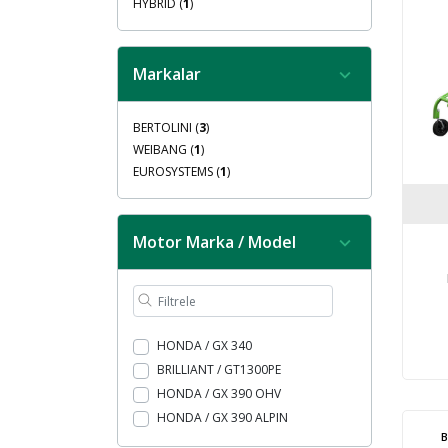
HYBRID (
1
)
Markalar
BERTOLINI (
3
)
WEIBANG (
1
)
EUROSYSTEMS (
1
)
Motor Marka / Model
HONDA / GX 340
BRILLIANT / GT1300PE
HONDA / GX 390 OHV
HONDA / GX 390 ALPIN
B