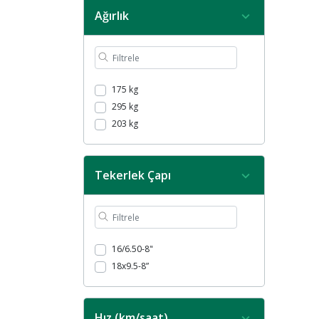
Ağırlık
175 kg
295 kg
203 kg
Tekerlek Çapı
16/6.50-8"
18x9.5-8”
Hız (km/saat)