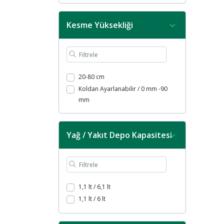
Kesme Yüksekliği
20-80 cm
Koldan Ayarlanabilir / 0 mm -90
mm
Yağ / Yakıt Depo Kapasitesi
1,1 lt / 6,1 lt
1,1 lt / 6 lt