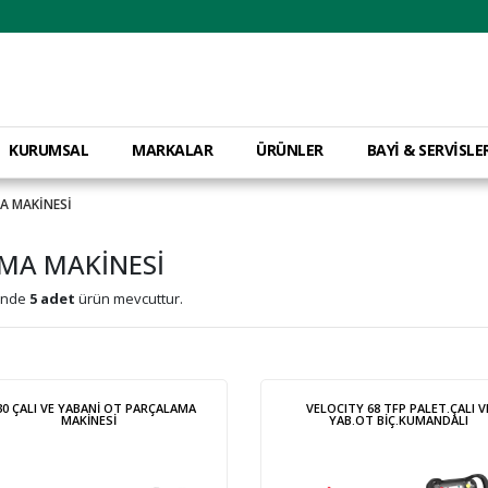
KURUMSAL
MARKALAR
ÜRÜNLER
BAYİ & SERVİSLE
MA MAKİNESİ
AMA MAKİNESİ
inde
5 adet
ürün mevcuttur.
30 ÇALI VE YABANİ OT PARÇALAMA
VELOCITY 68 TFP PALET.ÇALI V
MAKİNESİ
YAB.OT BİÇ.KUMANDALI