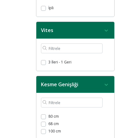
İpli
Vites
3 İleri - 1 Geri
Kesme Genişliği
80 cm
68 cm
100 cm