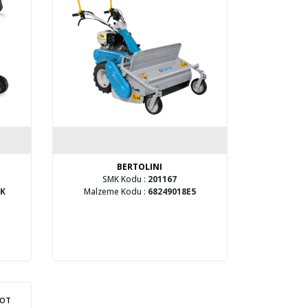
BERTOLINI
SMK Kodu :
201167
TK
Malzeme Kodu :
68249018E5
 OT