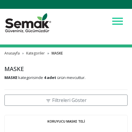
menu
Anasayfa
Kategoriler
MASKE
MASKE
MASKE
kategorisinde
4 adet
ürün mevcuttur.
Filtreleri Göster
filter_list
KORUYUCU MASKE TELİ