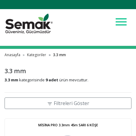
menu
Anasayfa
Kategoriler
3.3 mm
3.3 mm
3.3 mm
kategorisinde
9 adet
ürün mevcuttur.
Filtreleri Göster
filter_list
MİSİNA PRO 3.3mm 45m SARI 6 KÖŞE