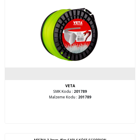
VETA
SMK Kodu :
201789
Malzeme Kodu :
201789
MİSİNA 3.3mm 45m SARI 6 KÖŞE SCORPION