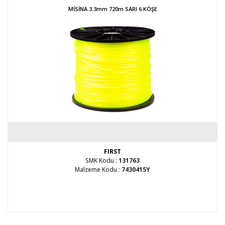
MİSİNA 3.3mm 720m SARI 6 KÖŞE
FIRST
SMK Kodu :
131763
Malzeme Kodu :
7430415Y