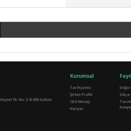
Kurumsal
Fayd
Tarihçemiz
Doğa 
Şirket Profili
Sıkça
Veysel Sk. No: 2 41400 Gebze
CEO Mesajı
Tarım
Kooper
Kariyer