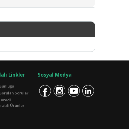
alı Linkler
Sosyal Medya
Günlüğü
 Sorulan Sorular
 Kredi
atifi Ürünleri