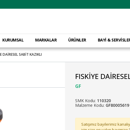
KURUMSAL
MARKALAR
ÜRÜNLER
BAYİ & SERVİSLE
YE DAİRESEL SABİT KAZIKLI
FISKİYE DAİRESE
GF
SMK Kodu:
110320
Malzeme Kodu:
GF80005619
Satışımız bayilerimiz kanalıy
için size en yakın bayimize