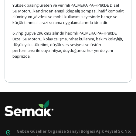
Yüksek basınç üreten ve verimli PALMERA PA-HP80DE Dizel
Su Motoru, kendinden emişli (klepeli) pompası, hafif kompakt
alüminyum gövdesi ve mobil kullanımı sayesinde bahçe ve
küçük tarımsal arazi sulama uygulamalarında idealdir.
6,7 hp güç ve 296 cm3 silindir hacimli PALMERA PA-HP80DE
Dizel Su Motoru; kolay çalışma, rahat kullanım, bakım kolaylığı,
düşük yakıt tüketimi, düşük ses seviyesi ve üstün
performansı ile suya ihtiyaç duyduğunuz her yerde yanı
başınızda.
Gebze Güzeller Organize Sanayi Bölgesi Aşık Veysel Sk. No:
pin_drop