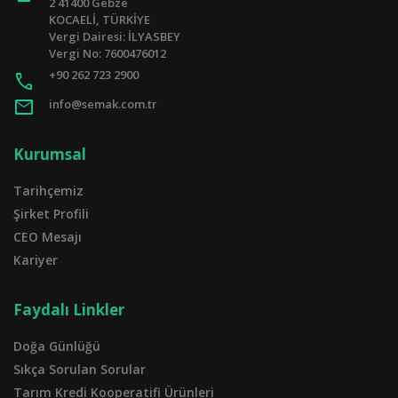
2 41400 Gebze
KOCAELİ, TÜRKİYE
Vergi Dairesi: İLYASBEY
Vergi No: 7600476012
+90 262 723 2900
call
mail
info@semak.com.tr
Kurumsal
Tarihçemiz
Şirket Profili
CEO Mesajı
Kariyer
Faydalı Linkler
Doğa Günlüğü
Sıkça Sorulan Sorular
Tarım Kredi Kooperatifi Ürünleri