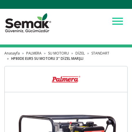
menu
Anasayfa
PALMERA
SU MOTORU
DİZEL
STANDART
HP80DE EUR5 SU MOTORU 3'' DİZEL MARŞLI