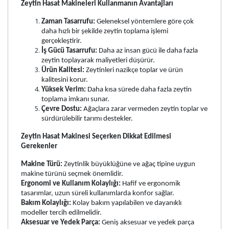
Zeytin Hasat Makineleri Kullanmanın Avantajları
Zaman Tasarrufu:
Geleneksel yöntemlere göre çok
daha hızlı bir şekilde zeytin toplama işlemi
gerçekleştirir.
İş Gücü Tasarrufu:
Daha az insan gücü ile daha fazla
zeytin toplayarak maliyetleri düşürür.
Ürün Kalitesi:
Zeytinleri nazikçe toplar ve ürün
kalitesini korur.
Yüksek Verim:
Daha kısa sürede daha fazla zeytin
toplama imkanı sunar.
Çevre Dostu:
Ağaçlara zarar vermeden zeytin toplar ve
sürdürülebilir tarımı destekler.
Zeytin Hasat Makinesi Seçerken Dikkat Edilmesi
Gerekenler
Makine Türü:
Zeytinlik büyüklüğüne ve ağaç tipine uygun
makine türünü seçmek önemlidir.
Ergonomi ve Kullanım Kolaylığı:
Hafif ve ergonomik
tasarımlar, uzun süreli kullanımlarda konfor sağlar.
Bakım Kolaylığı:
Kolay bakım yapılabilen ve dayanıklı
modeller tercih edilmelidir.
Aksesuar ve Yedek Parça:
Geniş aksesuar ve yedek parça