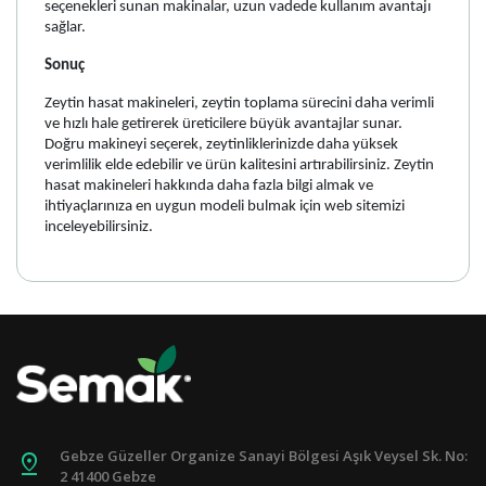
seçenekleri sunan makinalar, uzun vadede kullanım avantajı
sağlar.
Sonuç
Zeytin hasat makineleri, zeytin toplama sürecini daha verimli
ve hızlı hale getirerek üreticilere büyük avantajlar sunar.
Doğru makineyi seçerek, zeytinliklerinizde daha yüksek
verimlilik elde edebilir ve ürün kalitesini artırabilirsiniz. Zeytin
hasat makineleri hakkında daha fazla bilgi almak ve
ihtiyaçlarınıza en uygun modeli bulmak için web sitemizi
inceleyebilirsiniz.
Gebze Güzeller Organize Sanayi Bölgesi Aşık Veysel Sk. No:
pin_drop
2 41400 Gebze