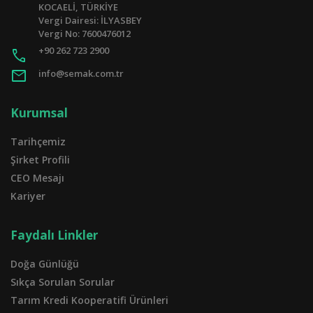
KOCAELİ, TÜRKİYE
Vergi Dairesi: İLYASBEY
Vergi No: 7600476012
+90 262 723 2900
call
mail
info@semak.com.tr
Kurumsal
Tarihçemiz
Şirket Profili
CEO Mesajı
Kariyer
Faydalı Linkler
Doğa Günlüğü
Sıkça Sorulan Sorular
Tarım Kredi Kooperatifi Ürünleri