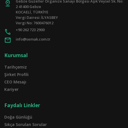
Gebze Güzeller Organize Sanayi Bölgesi Aşık Veysel Sk. No:
pin_drop
2 41400 Gebze
KOCAELİ, TÜRKİYE
Vergi Dairesi: İLYASBEY
Vergi No: 7600476012
+90 262 723 2900
call
mail
info@semak.com.tr
Kurumsal
Tarihçemiz
Şirket Profili
CEO Mesajı
Kariyer
Faydalı Linkler
Doğa Günlüğü
Sıkça Sorulan Sorular