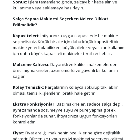
Sonuç:
İşlem tamamlandığında, salçayı bir kaba alın ve
kullanıma veya saklamaya hazırlayın.
Salça Yapma Makinesi Seçerken Nelere Dikkat
Edilmelidir?
Kapasiteleri:
İhtiyacınıza uygun kapasitede bir makine
seçmelisiniz. Küçük bir aile için daha küçük kapasiteli bir
makine yeterli olabilirken, büyük aileler veya ticari kullanım
için daha büyük kapasiteli makineler tercih edilebilir.
Malzeme Kalitesi:
Dayanıklı ve kaliteli malzemelerden
üretilmiş makineler, uzun ömürlü ve güvenli bir kullanım
sağlar.
Kolay Temizlik:
Parçalarının kolayca sökülüp takılabilir
olması, temizlik işlemlerini pratik hale getirir.
Ekstra Fonksiyonlar:
Bazı makineler, sadece salça değil,
aynı zamanda sos, meyve suyu ve püre yapma gibi ek
fonksiyonlar da sunar. İhtiyacınıza uygun fonksiyonları
kontrol edin.
Fiyat:
Fiyat aralığı, makinenin özelliklerine göre değişiklik
gösterir. Bütçenize uygun en iyi makineyi seçerken kaliteyi