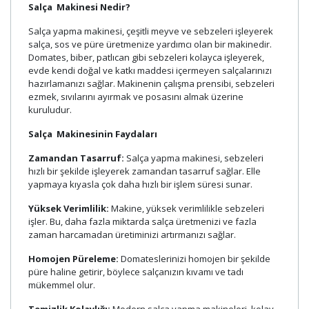
Salça
Makinesi Nedir?
Salça yapma makinesi, çeşitli meyve ve sebzeleri işleyerek
salça, sos ve püre üretmenize yardımcı olan bir makinedir.
Domates, biber, patlıcan gibi sebzeleri kolayca işleyerek,
evde kendi doğal ve katkı maddesi içermeyen salçalarınızı
hazırlamanızı sağlar. Makinenin çalışma prensibi, sebzeleri
ezmek, sıvılarını ayırmak ve posasını almak üzerine
kuruludur.
Salça
Makinesinin Faydaları
Zamandan Tasarruf:
Salça yapma makinesi, sebzeleri
hızlı bir şekilde işleyerek zamandan tasarruf sağlar. Elle
yapmaya kıyasla çok daha hızlı bir işlem süresi sunar.
Yüksek Verimlilik:
Makine, yüksek verimlilikle sebzeleri
işler. Bu, daha fazla miktarda salça üretmenizi ve fazla
zaman harcamadan üretiminizi artırmanızı sağlar.
Homojen Püreleme:
Domateslerinizi homojen bir şekilde
püre haline getirir, böylece salçanızın kıvamı ve tadı
mükemmel olur.
Temizlik Kolaylığı:
Modern salça yapma makineleri, kolay