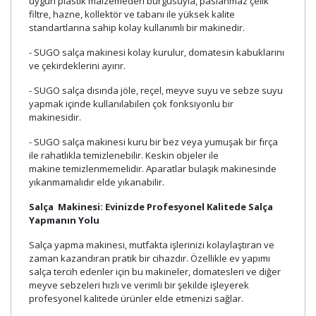
uygun plastik malzemeden burgusuyla, paslanmaz çelik
filtre, hazne, kollektör ve tabanı ile yüksek kalite
standartlarına sahip kolay kullanımlı bir makinedir.
- SUGO salça makinesi kolay kurulur, domatesin kabuklarını
ve çekirdeklerini ayırır.
- SUGO salça dısında jöle, reçel, meyve suyu ve sebze suyu
yapmak içinde kullanılabilen çok fonksiyonlu bir
makinesidir.
- SUGO salça makinesi kuru bir bez veya yumuşak bir fırça
ile rahatlıkla temizlenebilir. Keskin objeler ile
makine temizlenmemelidir. Aparatlar bulaşık makinesinde
yıkanmamalıdır elde yıkanabilir.
Salça
Makinesi: Evinizde Profesyonel Kalitede Salça
Yapmanın Yolu
Salça yapma makinesi, mutfakta işlerinizi kolaylaştıran ve
zaman kazandıran pratik bir cihazdır. Özellikle ev yapımı
salça tercih edenler için bu makineler, domatesleri ve diğer
meyve sebzeleri hızlı ve verimli bir şekilde işleyerek
profesyonel kalitede ürünler elde etmenizi sağlar.