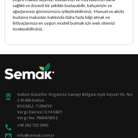
Doğru makası seçerek, bitkilerinizi ve meyvelerinizi daha
sağlıklı ve düzenli bir şekilde budayabilir, bahçenizin ve
ağaçlarınızın görünümünü iyileştirebilirsiniz. Manuel ve akülü
budama makasları hakkında daha fazla bilgi almak ve
ihtiyaçlarınıza en uygun modeli bulmak için web sitemizi
inceleyebilirsiniz.
Gebze Güzeller Organize Sanayi Bölgesi Aşık Veysel Sk. No:
pin_drop
2 41400 Gebze
KOCAELİ, TÜRKİYE
Vergi Dairesi: İLYASBEY
Vergi No: 7600476012
+90 262 723 2900
call
mail
info@semak.com.tr