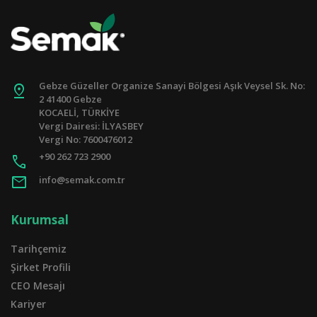
Gebze Güzeller Organize Sanayi Bölgesi Aşık Veysel Sk. No:
pin_drop
2 41400 Gebze
KOCAELİ, TÜRKİYE
Vergi Dairesi: İLYASBEY
Vergi No: 7600476012
+90 262 723 2900
call
mail
info@semak.com.tr
Kurumsal
Tarihçemiz
Şirket Profili
CEO Mesajı
Kariyer