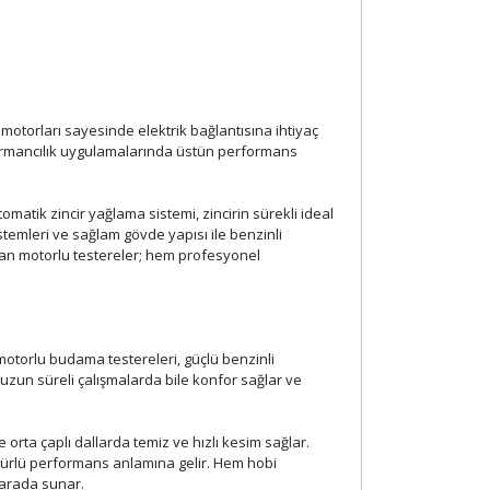
i motorları sayesinde elektrik bağlantısına ihtiyaç
ormancılık uygulamalarında üstün performans
matik zincir yağlama sistemi, zincirin sürekli ideal
stemleri ve sağlam gövde yapısı ile benzinli
lan motorlu testereler; hem profesyonel
otorlu budama testereleri, güçlü benzinli
 uzun süreli çalışmalarda bile konfor sağlar ve
orta çaplı dallarda temiz ve hızlı kesim sağlar.
ömürlü performans anlamına gelir. Hem hobi
r arada sunar.