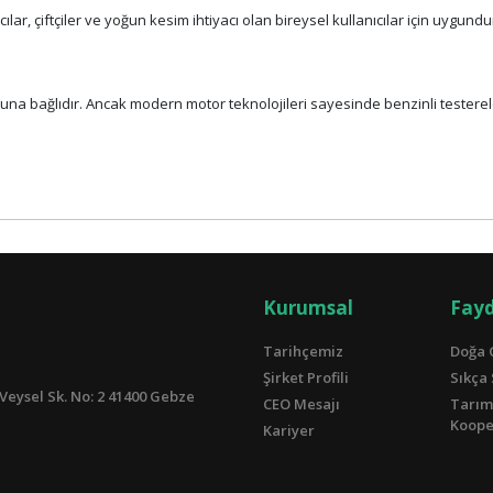
lar, çiftçiler ve yoğun kesim ihtiyacı olan bireysel kullanıcılar için uygundu
una bağlıdır. Ancak modern motor teknolojileri sayesinde benzinli testerel
Kurumsal
Fayd
Tarihçemiz
Doğa 
Şirket Profili
Sıkça
Veysel Sk. No: 2 41400 Gebze
CEO Mesajı
Tarım
Kooper
Kariyer