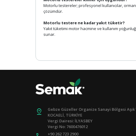
Motorlu testereler; profesyonel kullanıcılar, ormancı
çözümdür.
Motorlu testere ne kadar yakıt tüketir?
Yakıt tüketimi motor hacmine ve kullanım yoğunluğ
sunar.
Gebze Güzeller Organize Sanayi Bölgesi Aşık 
pin_drop
KOCAELİ, TÜRKİYE
Vergi Dairesi: İLYASBEY
Vergi No: 7600476012
+90 262 723 2900