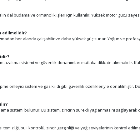
alın dal budama ve ormancılık işleri için kullanılır. Yüksek motor gücü sa
h edilmelidir?
uymadan her alanda çalışabilir ve daha yüksek güç sunar. Yoğun ve profesyone
idir?
itreşim azaltma sistemi ve güvenlik donanımları mutlaka dikkate alınmalıdır
tepme önleyici sistem ve gaz kilidi gibi güvenlik özellikleriyle donatılmıştı
lır?
ağlama sistemi bulunur. Bu sistem, zincirin sürekli yağlanmasını sağlayara
i temizliği, buji kontrolü, zincir gerginliği ve yağ seviyelerinin kontrol edil