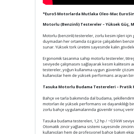
*Euro5 Motorlarda Mutlaka Oleo-Mac EuroSint
Motorlu (Benzinli) Testereler – Yüksek Güç
Motorlu (benzinli) testereler, zorlu kesim işleri iç
duymadan her ortamda özgürce çalışabilen benzin
sunar. Yüksek tork üretimi sayesinde kalın gövdeler
Ergonomik tasarıma sahip motorlu testereler, titreş
seviyede çalışmasını sağlayarak kesim kalitesini ar
testereler, yoğun kullanıma uygun güvenilir çözüm
kullanıcılar hem de yüksek performans arayan bireyse
Tasuka Motorlu Budama Testereleri – Pratik
Bahçe ve tarla bakımında dal budama, şekillendirm
motorları ile yüksek performans ve dayanıklılığı bi
zorlu bahçe uygulamalarında güvenilir sonuç verir
Tasuka budama testereleri, 1,2 hp / ~0,9 kW seviyes
Otomatik zincir yağlama sistemi sayesinde zincirin
kullanıcıları hem de profesyonel bahçe bakım ekipl