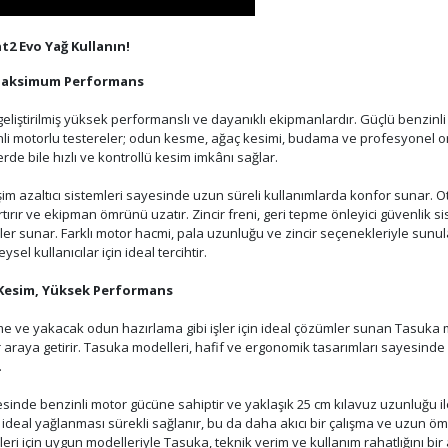
2 Evo Yağ Kullanın!
, Maksimum Performans
in geliştirilmiş yüksek performanslı ve dayanıklı ekipmanlardır. Güçlü benzinl
li motorlu testereler; odun kesme, ağaç kesimi, budama ve profesyonel 
de bile hızlı ve kontrollü kesim imkânı sağlar.
im azaltıcı sistemleri sayesinde uzun süreli kullanımlarda konfor sunar. Oto
tırır ve ekipman ömrünü uzatır. Zincir freni, geri tepme önleyici güvenlik si
ler sunar. Farklı motor hacmi, pala uzunluğu ve zincir seçenekleriyle sunu
l kullanıcılar için ideal tercihtir.
 Kesim, Yüksek Performans
e ve yakacak odun hazırlama gibi işler için ideal çözümler sunan Tasuka m
r araya getirir. Tasuka modelleri, hafif ve ergonomik tasarımları sayesinde
.
inde benzinli motor gücüne sahiptir ve yaklaşık 25 cm kılavuz uzunluğu ile 
 ideal yağlanması sürekli sağlanır, bu da daha akıcı bir çalışma ve uzun 
eri için uygun modelleriyle Tasuka, teknik verim ve kullanım rahatlığını bi