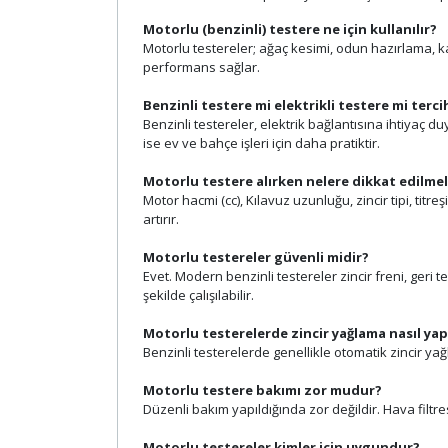
Motorlu (benzinli) testere ne için kullanılır?
Motorlu testereler; ağaç kesimi, odun hazırlama, k
performans sağlar.
Benzinli testere mi elektrikli testere mi terci
Benzinli testereler, elektrik bağlantısına ihtiyaç d
ise ev ve bahçe işleri için daha pratiktir.
Motorlu testere alırken nelere dikkat edilmel
Motor hacmi (cc), Kılavuz uzunluğu, zincir tipi, t
artırır.
Motorlu testereler güvenli midir?
Evet. Modern benzinli testereler zincir freni, geri 
şekilde çalışılabilir.
Motorlu testerelerde zincir yağlama nasıl yapı
Benzinli testerelerde genellikle otomatik zincir y
Motorlu testere bakımı zor mudur?
Düzenli bakım yapıldığında zor değildir. Hava filtres
Motorlu testereler kimler için uygundur?