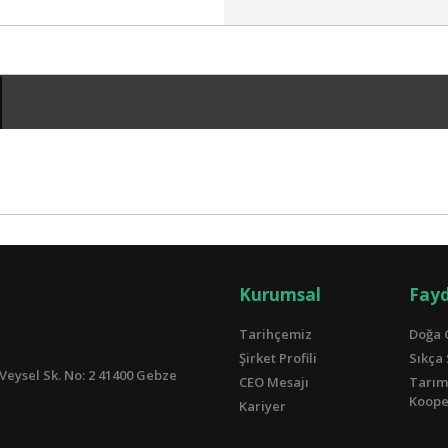
Kurumsal
Fayd
Tarihçemiz
Doğa 
Şirket Profili
Sıkça
Veysel Sk. No: 2 41400 Gebze
CEO Mesajı
Tarım
Kooper
Kariyer