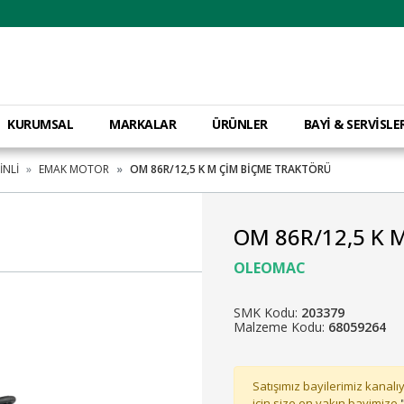
KURUMSAL
MARKALAR
ÜRÜNLER
BAYİ & SERVİSLE
İNLİ
EMAK MOTOR
OM 86R/12,5 K M ÇİM BİÇME TRAKTÖRÜ
OM 86R/12,5 K 
OLEOMAC
SMK Kodu:
203379
Malzeme Kodu:
68059264
Satışımız bayilerimiz kanalıy
için size en yakın bayimize