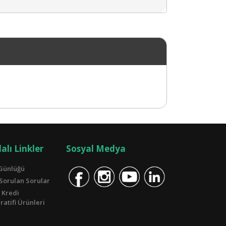
alı Linkler
Sosyal Medya
Günlüğü
 Sorulan Sorular
 Kredi
atifi Ürünleri