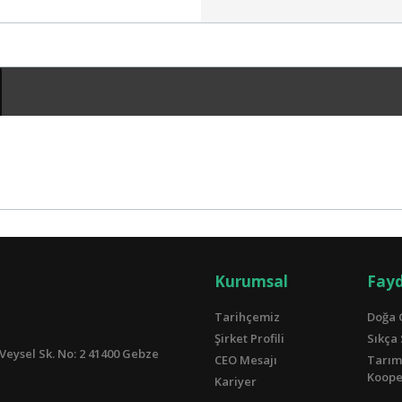
Kurumsal
Fayd
Tarihçemiz
Doğa 
Şirket Profili
Sıkça
Veysel Sk. No: 2 41400 Gebze
CEO Mesajı
Tarım
Kooper
Kariyer