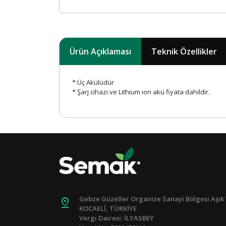
Ürün Açıklaması
Teknik Özellikler
* Üç Akülüdür
* Şarj cihazı ve Lithium ion akü fiyata dahildir.
Gebze Güzeller Organize Sanayi Bölgesi Aşık 
pin_drop
KOCAELİ, TÜRKİYE
Vergi Dairesi: İLYASBEY