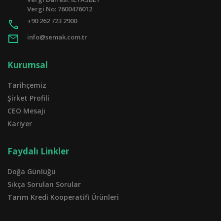
Vergi No: 7600476012
+90 262 723 2900
call
mail
info@semak.com.tr
Kurumsal
Tarihçemiz
Şirket Profili
CEO Mesajı
Kariyer
Faydalı Linkler
Doğa Günlüğü
Sıkça Sorulan Sorular
Tarım Kredi Kooperatifi Ürünleri