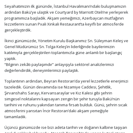
Seyahatimizin ilk gününde, İstanbul Havalimanı’ndaki buluşmamızın
ardından Bakü’ye ulaştık ve Courtyard by Marriott Oteli’ne yerleşerek
programımıza başladık. Akşam yemeğimizi, Azerbaycan mutfağının
lezzetlerini sunan Pxali Xinkali Restaurant’ta keyifli bir atmosferde
gerçekleştirdik.
İkinci günümüzde, Yönetim Kurulu Başkanımız Sn. Süleyman Keleş ve
Genel Müdürümüz Sn. Tolga Keleş’in liderliğinde bayilerimizin
katılımıyla gerçekleştirilen toplantımızla güne anlamlı bir başlangıç
yaptık.
“Bilginin zekâtı paylaşımdır” anlayışıyla sektörel analizlerimizi
değerlendirdik, deneyimlerimizi paylaştık.
Toplantının ardından, Beyran Restoran’da yerel lezzetlerle enerjimizi
tazeledik. Günün devamında ise Nizamiye Caddesi, Şehitlik,
Şirvanshahs Sarayı, Kervansaraylar ve Kız Kalesi gibi şehrin
simgesel noktalarını kapsayan zengin bir şehir turuyla Bakü’nün
tarihini ve ruhunu yakından tanıma fırsatı bulduk. Günü, şehrin sıcak
atmosferini yansıtan İncir Restoran’daki akşam yemeğiyle
tamamladık.
Üçüncü günümüzde ise bizi adeta tarihin ve doğanın kalbine taşıyan