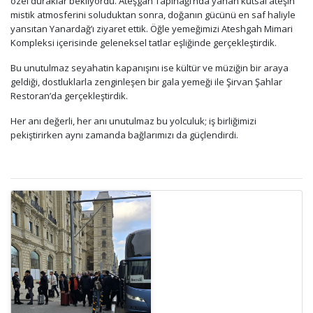
özel duraklar bekliyordu. Ateşgah Tapınağı’nda yanan kutsal ateşin
mistik atmosferini soluduktan sonra, doğanın gücünü en saf haliyle
yansıtan Yanardağ’ı ziyaret ettik. Öğle yemeğimizi Ateshgah Mimari
Kompleksi içerisinde geleneksel tatlar eşliğinde gerçekleştirdik.
Bu unutulmaz seyahatin kapanışını ise kültür ve müziğin bir araya
geldiği, dostluklarla zenginleşen bir gala yemeği ile Şirvan Şahlar
Restoran’da gerçekleştirdik.
Her anı değerli, her anı unutulmaz bu yolculuk; iş birliğimizi
pekiştirirken aynı zamanda bağlarımızı da güçlendirdi.