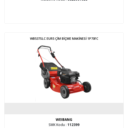
WB537SLC EUR5 ÇİM BİÇME MAKİNESİ 1P70FC
WEIBANG
SMK Kodu :
112399