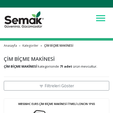
menu
Anasayfa
Kategoriler
ÇİM BİÇME MAKİNESİ
ÇİM BİÇME MAKİNESİ
ÇİM BİÇME MAKİNESİ
kategorisinde
71 adet
ürün mevcuttur.
Filtreleri Göster
filter_list
WB506HC EUR5 ÇİM BİÇME MAKİNESİ İTMELİ LONCIN 1P65