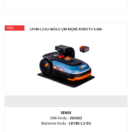
YENİ
LR180-L2-EU AKÜLÜ ÇİM BİÇME ROBOTU 6.0Ah
SENIX
SMK Kodu :
203422
Malzeme Kodu :
LR180-L2-EU