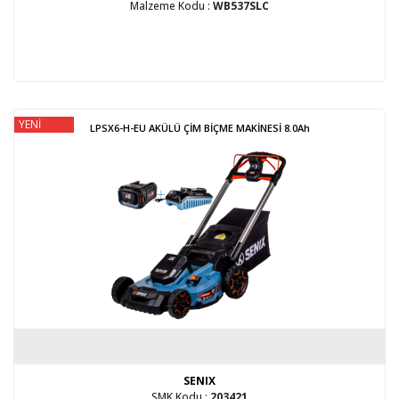
Malzeme Kodu :
WB537SLC
YENİ
LPSX6-H-EU AKÜLÜ ÇİM BİÇME MAKİNESİ 8.0Ah
SENIX
SMK Kodu :
203421