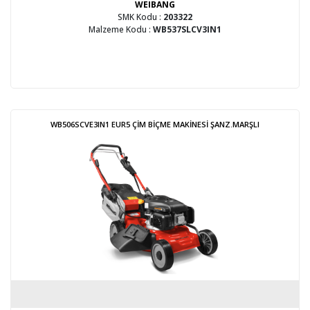
WEIBANG
SMK Kodu :
203322
Malzeme Kodu :
WB537SLCV3IN1
WB506SCVE3IN1 EUR5 ÇİM BİÇME MAKİNESİ ŞANZ.MARŞLI