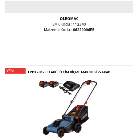
OLEOMAC
SMK Kodu :
112340
Malzeme Kodu :
66229006E5
YENİ
LPPX2-M2-EU AKÜLÜ ÇİM BİÇME MAKİNESİ 2x4.0Ah