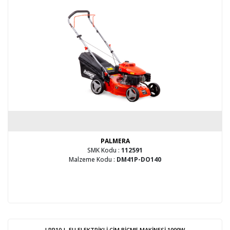
PALMERA
SMK Kodu :
112591
Malzeme Kodu :
DM41P-DO140
LPP10-L-EU ELEKTRİKLİ ÇİM BİÇME MAKİNESİ 1000W