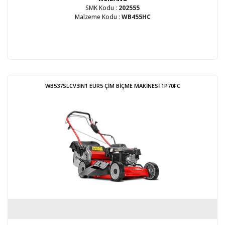
SMK Kodu :
202555
Malzeme Kodu :
WB455HC
WB537SLCV3IN1 EUR5 ÇİM BİÇME MAKİNESİ 1P70FC