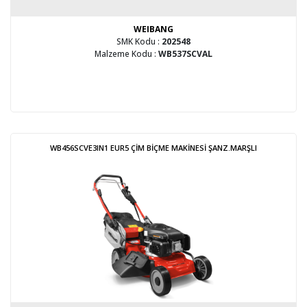
WEIBANG
SMK Kodu :
202548
Malzeme Kodu :
WB537SCVAL
WB456SCVE3IN1 EUR5 ÇİM BİÇME MAKİNESİ ŞANZ.MARŞLI