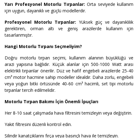
Yarı Profesyonel Motorlu Tırpanlar:
Orta seviyede kullanım
için uygun, dayanıklı ve güçlü modellerdir.
Profesyonel Motorlu Tırpanlar:
Yüksek güç ve dayanıklılık
gerektiren, orman altı ve geniş arazilerde kullanım için
tasarlanmıştır.
Hangi Motorlu Tırpanı Seçmeliyim?
Doğru motorlu tırpan seçimi, kullanım alanının büyüklüğü ve
arazi yapısına bağlıdır. Küçük alanlar için 500-1000 Watt arası
elektrikli tırpanlar önerilir. Düz ve hafif engebeli arazilerde 25-40
cm³ motor hacmine sahip modeller idealdir. Daha zorlu, engebeli
veya yoğun bitki örtüsünde 40-60 cm³ hacimli, sırt tipi motorlu
tırpanlar tercih edilmelidir.
Motorlu Tırpan Bakımı İçin Önemli İpuçları
Her 8-10 saat çalışmada hava filtresini temizleyin veya değiştirin.
Yakıt filtresini düzenli kontrol edin.
Silindir kanatçıklarını fırça veya basınçlı hava ile temizleyin.