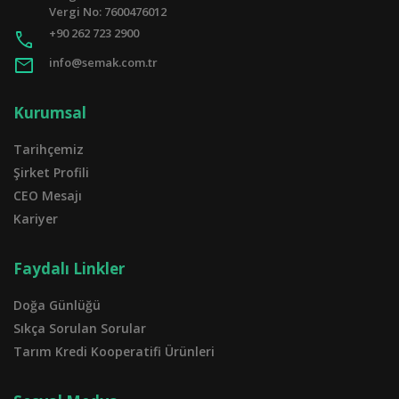
Vergi No: 7600476012
+90 262 723 2900
call
mail
info@semak.com.tr
Kurumsal
Tarihçemiz
Şirket Profili
CEO Mesajı
Kariyer
Faydalı Linkler
Doğa Günlüğü
Sıkça Sorulan Sorular
Tarım Kredi Kooperatifi Ürünleri