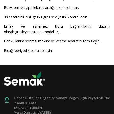
Bujiyi temizleyip elektrot aralığını kontrol edin.
30 saatte bir dişli grubu gres seviyesini kontrol edin.
Esnek ve esnemez boru bağlantılarını düzenli
olarak gresleyin (sırt tipi modeller).
Her kullanım sonrası makine ve kesme aparatını temizleyin.
Bıçağı periyodik olarak bileyin.
Gebze Güzeller Organize Sanayi Bölgesi Aşık Veysel Sk. No:
pin_drop
2 41400 Gebze
KOCAELİ, TÜRKİYE
Vergi Dairesi: İLYASBEY