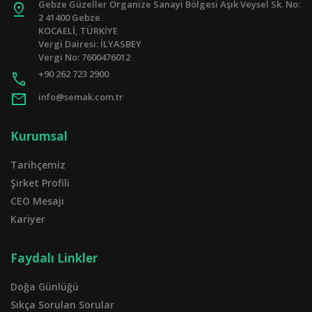
Gebze Güzeller Organize Sanayi Bölgesi Aşık Veysel Sk. No:
pin_drop
2 41400 Gebze
KOCAELİ, TÜRKİYE
Vergi Dairesi: İLYASBEY
Vergi No: 7600476012
+90 262 723 2900
call
mail
info@semak.com.tr
Kurumsal
Tarihçemiz
Şirket Profili
CEO Mesajı
Kariyer
Faydalı Linkler
Doğa Günlüğü
Sıkça Sorulan Sorular