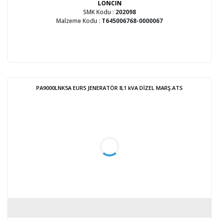
LONCIN
SMK Kodu :
202098
Malzeme Kodu :
T645006768-0000067
PA9000LNK5A EUR5 JENERATÖR 8,1 kVA DİZEL MARŞ.ATS