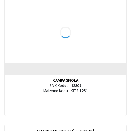
CAMPAGNOLA
SMK Kodu :
112809
Malzeme Kodu :
KITS.1251
GH3500 EUR5 JENERATÖR 3,1 kW İPLİ