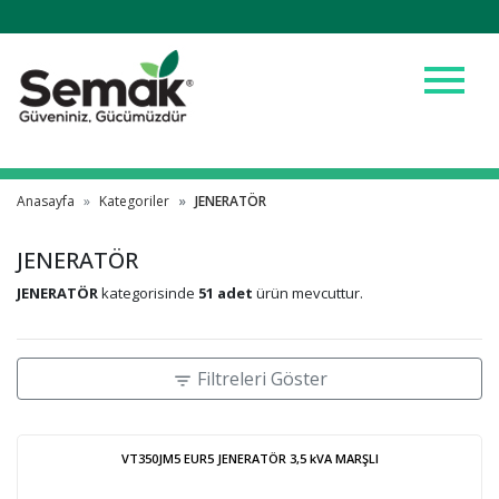
menu
Anasayfa
Kategoriler
JENERATÖR
JENERATÖR
JENERATÖR
kategorisinde
51 adet
ürün mevcuttur.
Filtreleri Göster
filter_list
VT350JM5 EUR5 JENERATÖR 3,5 kVA MARŞLI