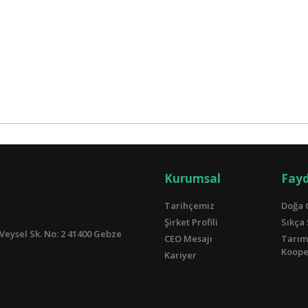
Kurumsal
Fayd
Tarihçemiz
Doğa 
Şirket Profili
Sıkça
Veysel Sk. No: 2 41400 Gebze
CEO Mesajı
Tarım
Kooper
Kariyer