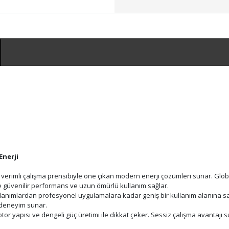
Enerji
e verimli çalışma prensibiyle öne çıkan modern enerji çözümleri sunar. Gl
de güvenilir performans ve uzun ömürlü kullanım sağlar.
ullanımlardan profesyonel uygulamalara kadar geniş bir kullanım alanına sah
r deneyim sunar.
or yapısı ve dengeli güç üretimi ile dikkat çeker. Sessiz çalışma avantajı 