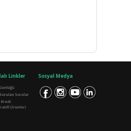
alı Linkler
Sosyal Medya
Günlüğü
 Sorulan Sorular
 Kredi
atifi Ürünleri