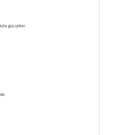
azla güç çeker.
dır.