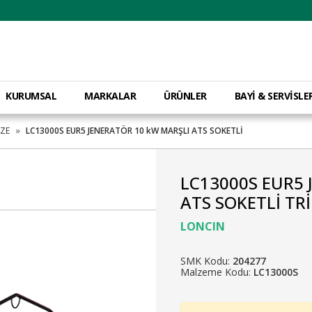
KURUMSAL
MARKALAR
ÜRÜNLER
BAYİ & SERVİSLE
AZE
LC13000S EUR5 JENERATÖR 10 kW MARŞLI ATS SOKETLİ
LC13000S EUR5 
ATS SOKETLİ TR
LONCIN
SMK Kodu:
204277
Malzeme Kodu:
LC13000S