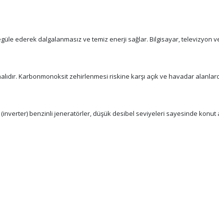
i regüle ederek dalgalanmasız ve temiz enerji sağlar. Bilgisayar, televizyon v
alıdır. Karbonmonoksit zehirlenmesi riskine karşı açık ve havadar alanlarda 
(inverter) benzinli jeneratörler, düşük desibel seviyeleri sayesinde konut a