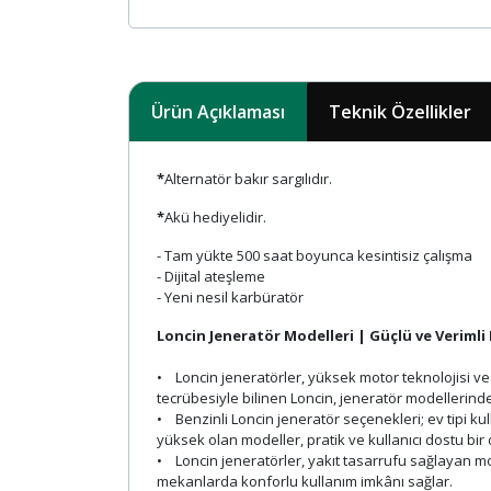
Ürün Açıklaması
Teknik Özellikler
*
Alternatör bakır sargılıdır.
*
Akü hediyelidir.
- Tam yükte 500 saat boyunca kesintisiz çalışma
- Dijital ateşleme
- Yeni nesil karbüratör
Loncin Jeneratör Modelleri | Güçlü ve Verimli 
• Loncin jeneratörler, yüksek motor teknolojisi v
tecrübesiyle bilinen Loncin, jeneratör modellerin
• Benzinli Loncin jeneratör seçenekleri; ev tipi k
yüksek olan modeller, pratik ve kullanıcı dostu bi
• Loncin jeneratörler, yakıt tasarrufu sağlayan mot
mekanlarda konforlu kullanım imkânı sağlar.