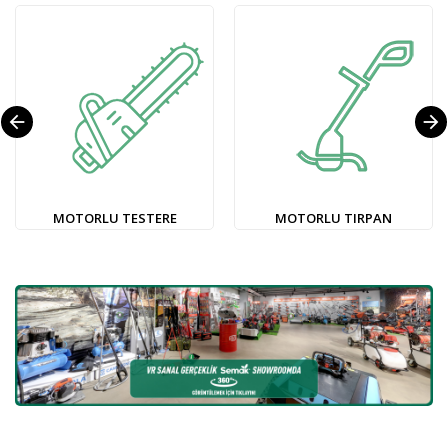
arrow_back
arrow_forward
MOTORLU TESTERE
MOTORLU TIRPAN