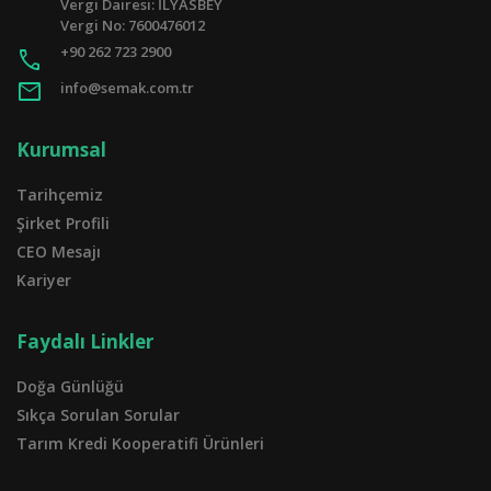
Vergi Dairesi: İLYASBEY
Vergi No: 7600476012
+90 262 723 2900
call
mail
info@semak.com.tr
Kurumsal
Tarihçemiz
Şirket Profili
CEO Mesajı
Kariyer
Faydalı Linkler
Doğa Günlüğü
Sıkça Sorulan Sorular
Tarım Kredi Kooperatifi Ürünleri