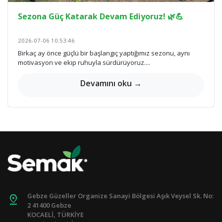
Sezona Güç Katarak Devam Ediyoruz! 🌿💪
2026-07-06 10:53:46
Birkaç ay önce güçlü bir başlangıç yaptığımız sezonu, aynı
motivasyon ve ekip ruhuyla sürdürüyoruz....
Devamını oku →
Gebze Güzeller Organize Sanayi Bölgesi Aşık Veysel Sk. No:
pin_drop
2 41400 Gebze
KOCAELİ, TÜRKİYE